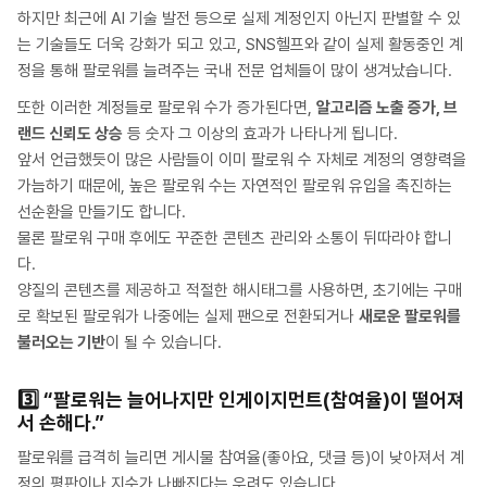
하지만 최근에 AI 기술 발전 등으로 실제 계정인지 아닌지 판별할 수 있
는 기술들도 더욱 강화가 되고 있고, SNS헬프와 같이 실제 활동중인 계
정을 통해 팔로워를 늘려주는 국내 전문 업체들이 많이 생겨났습니다.
또한 이러한 계정들로 팔로워 수가 증가된다면,
알고리즘 노출 증가, 브
랜드 신뢰도 상승
등 숫자 그 이상의 효과가 나타나게 됩니다.
앞서 언급했듯이 많은 사람들이 이미 팔로워 수 자체로 계정의 영향력을
가늠하기 때문에, 높은 팔로워 수는 자연적인 팔로워 유입을 촉진하는
선순환을 만들기도 합니다.
물론 팔로워 구매 후에도 꾸준한 콘텐츠 관리와 소통이 뒤따라야 합니
다.
양질의 콘텐츠를 제공하고 적절한 해시태그를 사용하면, 초기에는 구매
로 확보된 팔로워가 나중에는 실제 팬으로 전환되거나
새로운 팔로워를
불러오는 기반
이 될 수 있습니다.
3️⃣
“팔로워는 늘어나지만 인게이지먼트(참여율)이 떨어져
서 손해다.”
팔로워를 급격히 늘리면 게시물 참여율(좋아요, 댓글 등)이 낮아져서 계
정의 평판이나 지수가 나빠진다는 우려도 있습니다.