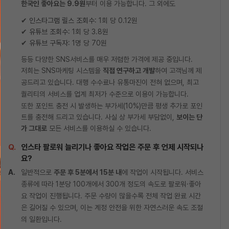
한국인 좋아요는 9.9원
부터 이용 가능합니다. 그 외에도
✔
인스타그램 릴스 조회수
: 1회 당 0.12원
✔
유튜브 조회수
: 1회 당 3.8원
✔
유튜브 구독자
: 1명 당 70원
등등 다양한 SNS서비스를 매우 저렴한 가격에 제공 중입니다.
저희는 SNS마케팅 시스템을
직접 연구하고 개발
하여 고객님께 제
공드리고 있습니다. 대행 수수료나 유통마진이 전혀 없으며, 최고
퀄리티의 서비스를 업계 최저가 수준으로 이용이 가능합니다.
또한 포인트 충전 시 발생하는 부가세(10%)만큼 평생 추가로 포인
트를 충전해 드리고 있습니다. 사실 상 부가세 부담없이,
보이는 단
가 그대로
모든 서비스를 이용하실 수 있습니다.
인스타 팔로워 늘리기나 좋아요 작업은 주문 후 언제 시작되나
요?
일반적으로
주문 후 5분에서 15분 내
에 작업이 시작됩니다. 서비스
종류에 따라 1분당 100개에서 300개 정도의 속도로 팔로워·좋아
요 작업이 진행됩니다. 주문 수량이 많을수록 전체 작업 완료 시간
은 길어질 수 있으며, 이는 계정 안전을 위한 자연스러운 속도 조절
의 일환입니다.