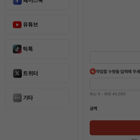
페이스북
유튜브
틱톡
작업할 수량을 입력해 주세
트위터
최소: 5 - 최대: 40,000
기타
구매 금액
금액