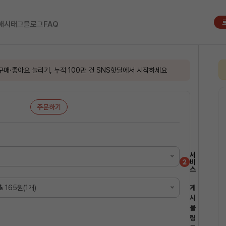
해시태그
블로그
FAQ
구매·좋아요 늘리기, 누적 100만 건 SNS핫딜에서 시작하세요
주문하기
록이 자동으로 바뀝니다
서
비
스
이 자동으로 바뀝니다
 165원(1개)
게
시
물
링