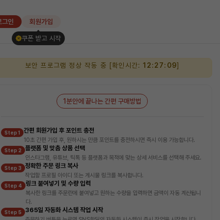
로그인
회원가입
쿠폰 받고 시작
보안 프로그램 정상 작동 중 [확인시간:
12:27:10
]
1분안에 끝나는 간편 구매방법
간편 회원가입 후 포인트 충전
Step 1
10초 간편 가입 후, 원하시는 만큼 포인트를 충전하시면 즉시 이용 가능합니다.
플랫폼 및 맞춤 상품 선택
Step 2
인스타그램, 유튜브, 틱톡 등 플랫폼과 목적에 맞는 상세 서비스를 선택해 주세요.
정확한 주문 링크 복사
Step 3
작업할 프로필 아이디 또는 게시물 링크를 복사합니다.
링크 붙여넣기 및 수량 입력
Step 4
복사한 링크를 주문란에 붙여넣고 원하는 수량을 입력하면 금액이 자동 계산됩니
다.
365일 자동화 시스템 작업 시작
Step 5
주문하기 버튼을 누르면 SNS핫딜의 자동화 시스템이 즉시 작업을 시작합니다.