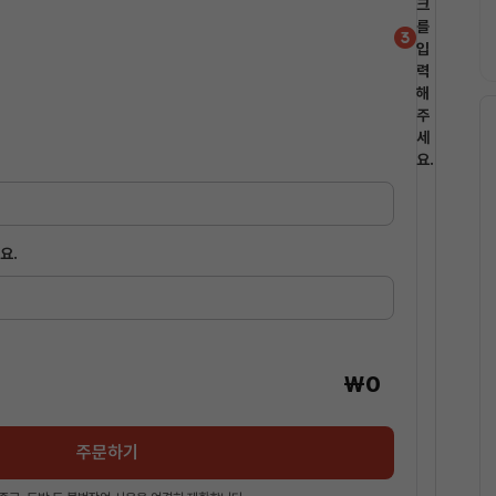
크
를
입
력
해
주
세
요.
요.
주문하기