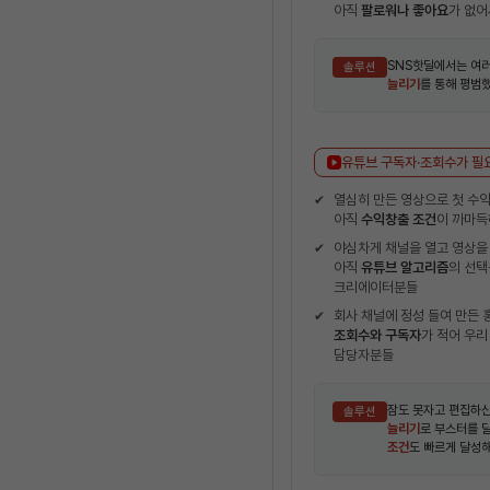
아직
팔로워나 좋아요
가 없어
SNS핫딜에서는 여러
솔루션
늘리기
를 통해 평범
유튜브 구독자·조회수가 필
열심히 만든 영상으로 첫 수익
아직
수익창출 조건
이 까마득
야심차게 채널을 열고 영상을
아직
유튜브 알고리즘
의 선택
크리에이터분들
회사 채널에 정성 들여 만든 
조회수와 구독자
가 적어 우리
담당자분들
잠도 못자고 편집하신
솔루션
늘리기
로 부스터를 
조건
도 빠르게 달성