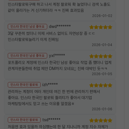
인스타팔로워구매 하고 나서 계정 팔로워 확 늘었더니 검색 노출도
같이 올라가는 거 신기하더라 ㅋㅋ 진짜 효과있음
2026-01-02
dwd*******
인스타 한국인 남성 좋아요
3달 꾸준히 썼더니 이제 서비스 없이도 자연성장 중 ㄷㄷ
인스타팔로워늘리기 이게 진짜임
2026-01-04
yxf*****
인스타 한국인 남성 좋아요
포트폴리오 계정에 인스타 한국인 남성 좋아요 작업 좀 했더니 업계
관계자분들한테 취업 제안 DM까지 오네요;; 진짜 대박인 듯ㅋㅋ
2026-01-05
izh*****
인스타 한국인 팔로워
관리하는 계정이 여러 개인데 여긴 한 번에 관리하기 편해서
좋아요. 인스타 한국인 팔로워 퀄리티가 좋아서 대기업
마케팅팀에서도 믿고 쓰는 이유를 알겠음ㅎ
2026-01-06
tsd******
인스타 한국인 팔로워
처음엔 효과 있을까 의심했는데 한 달 지나니까 계정 지수 자체가