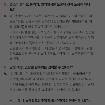
인스타 좋아요 늘리기, 인기게시물 노출에 진짜 도움이 되나
요?
네, 확실한 시너지 효과를 기대할 수 있습니다. 인스타그램 알고리
즘은 게시물 업로드 직후 단시간에 발생하는
초기 반응(좋아요, 저
장, 도달 등)
을 매우 중요한 지표로 평가합니다.
따라서 게시물을 올린 직후
인스타 좋아요 구매
를 통해 초기 반응을
확실하게 높여주면, 해당 게시물이 알고리즘의 좋은 평가를 받아 탐
색 탭(인기게시물)에 노출될 확률이 크게 올라갑니다.
단순한 숫자 채우기를 넘어, 더 많은 자연 유입을 이끌어내기 위한
전략으로 많은 분들이
인스타 좋아요 늘리기
서비스를 활용하고 있
습니다.
남성·여성, 연령별 팔로워를 선택할 수 있나요?
네, 가능합니다. SNS핫딜은 실제 한국인 팔로워,
남성/여성
특정
팔로워,
20대·30대
맞춤형 팔로워 등 다양한 옵션을 제공합니다.
마케팅 목표에 따라 특정 연령대나 성별에 맞춰 팔로워를 늘리는 타
겟팅 서비스를 통해 더욱 효과적인 브랜딩이 가능합니다.
인스타 팔로워 구매 업체는 어떻게 선택해야 하나요?