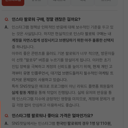
인스타 팔로워 구매, 정말 괜찮은 걸까요?
인스타그램 정책상 인위적인 반응에 대해 보수적인 기준을 두고 있
는 것은 사실입니다. 하지만 현실적으로
인스타 팔로워 구매는 내
계정을 자연스럽게 성장시키고 브랜딩하기 위한 아주 훌륭한 선택지
중 하나
입니다.
아무리 좋은 콘텐츠를 올려도 기본 팔로워가 너무 적으면, 방문자들
이 선뜻 "팔로우" 버튼을 누르기를 망설이게 됩니다. 이러한 초기
진입 장벽을 극복하고 계정의 신뢰도를 높이기 위해,
현재 개인 고
객부터 유명 인플루언서, 대기업 브랜드들까지 필수적인 마케팅 트
리거로 문제없이 사용하고 있습니다.
특히 SNS핫딜은 매크로 프로그램이 아닌 리워드 플랫폼 회원들의
실제 활동 계정
을 통해 작업이 진행됩니다. 실제 유저의 반응을 통
해 인스타그램 지수에 긍정적인 영향을 미치므로, 계정에 문제가 생
길 걱정 없이 안심하고 이용하셔도 좋습니다.
인스타그램 팔로워나 좋아요 가격은 얼마인가요?
SNS핫딜에서는 인스타그램
한국인 팔로워의 경우 1명 당 110원,