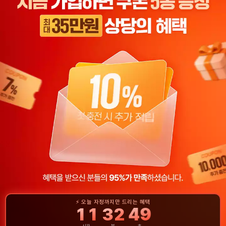
100만 건 누적 주문, 그 이유
 100만 건 이상(자체 집계)을 처리한 한국인 팔로워·좋아요 전문 SNS 마케팅
아닌, 실제 사용자 계정을 기반으로 안정적인 좋아요·팔로워 증가를 목표로
 유통 단계를 제거한 자체 개발 시스템을 통해 국내 최저가 수준의 가격
질 저하 걱정 없이
서비스
를 제공하고 있습니다.
마진 0
 주문
중간 유통 단계 없음
 신뢰
자체 개발 시스템으로 직접 운영
24/7
저 기반
365일 자동 처리 시스템
동 유저
⚡ 오늘 자정까지만 드리는 혜택
주문 후 5~15분 내 자동 시작
11
32
48
:
:
시간
분
초