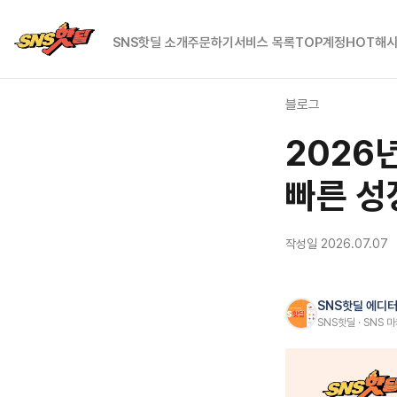
SNS핫딜
SNS핫딜 소개
주문하기
서비스 목록
TOP계정
HOT해
블로그
2026
빠른 성
작성일 2026.07.07
SNS핫딜 에디
SNS핫딜 · SNS 