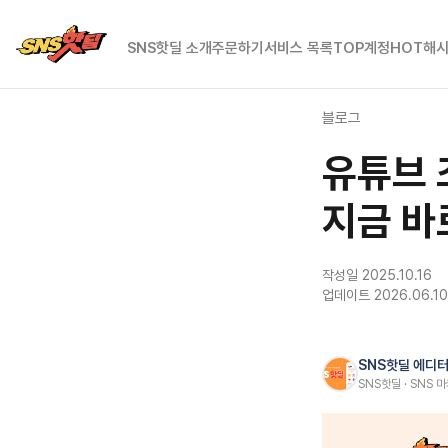
SNS핫딜
SNS핫딜 소개
주문하기
서비스 목록
TOP계정
HOT해
블로그
유튜브 
지금 바
작성일 2025.10.16
업데이트 2026.06.10
SNS핫딜 에디
SNS핫딜 · SNS 