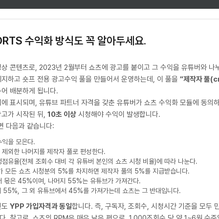
HORTS 수익화 방식도 꼭 알아두세요.
상 콘텐츠로, 2023년 2월부터 쇼츠에 광고를 붙이고 그 수익을 유튜버와 나
폐지하고 숏프 전용 광고수익 풀을 만들어서 운영하는데, 이 풀을
“제작자 풀(cr
누어 배분하게 됩니다.
이에 표시되며, 유튜브 파트너 자격을 갖춘 유튜버가 쇼츠 수익화 모듈에 동의
광고가 시작된 뒤,
10초 이상
시청해야 수익이 발생합니다.
면 다음과 같습니다:
수익을 모은다.
 제외한 나머지를 제작자 풀로 편성한다.
점유율(전체 조회수 대비 각 유튜버 본인의 쇼츠 시청 비율)에 따라 나눈다.
가 모든 쇼츠 시청분의 5%를 차지하면 제작자 풀의 5%를 지급받습니다.
 몫은 45%이며, 나머지 55%는 유튜브가 가져간다.
 55%, 그 외 유튜브에서 45%를 가져가는데 쇼츠는 그 반대입니다.
건도
YPP 가입자격과 동일
합니다. 즉, 구독자, 조회수, 시청시간 기준을 모두 
. 참고로, 쇼츠의 RPM은 매우 낮은 편으로, 1,000조회수 당 약 1~6원 수