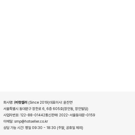
회사명:
㈜핫셀러
(Since 2019)
대표이사:
윤찬연
서울특별시 동대문구 장한로 6, 6층 605호(장안동, 장안빌딩)
사업자번호:
122-88-01442
통신판매:
2022-서울동대문-0159
이메일:
smp@hotseller.co.kr
상담 가능 시간:
평일 09:30 ~ 18:30 (주말, 공휴일 제외)